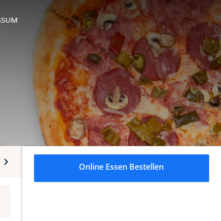
SSUM
Beilagen
Desserts
Alkoholfreie Getränke
Alkoholis
Online Essen Bestellen